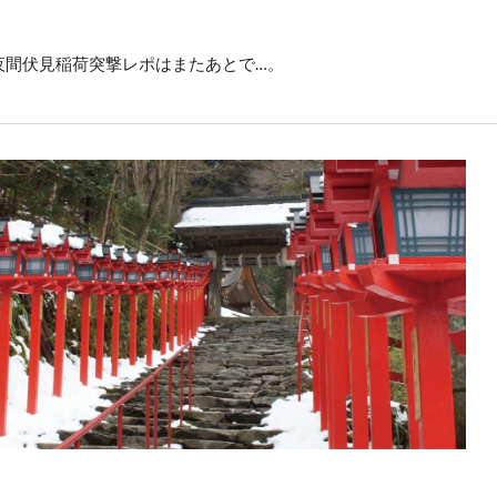
夜間伏見稲荷突撃レポはまたあとで…。