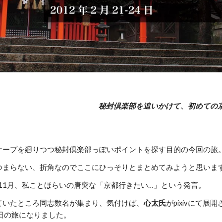
秘封倶楽部を追いかけて、初めての
ケープを廻りつつ秘封倶楽部っぽいポイントを探す目的の今回の旅
つまらない、折角なのでここにひっそりとまとめてみようと思いま
年11月、私ことほらいの唐突な「京都行きたい…」という発言。
ていたところ同志数名が集まり、気付けば、
心太氏
がpixivにて展
日の旅になりました。