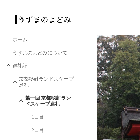
Sk
ホーム
うずまのよどみについて
巡礼記
京都秘封ランドスケープ
巡礼
第一回 京都秘封ラン
ドスケープ巡礼
1日目
2日目