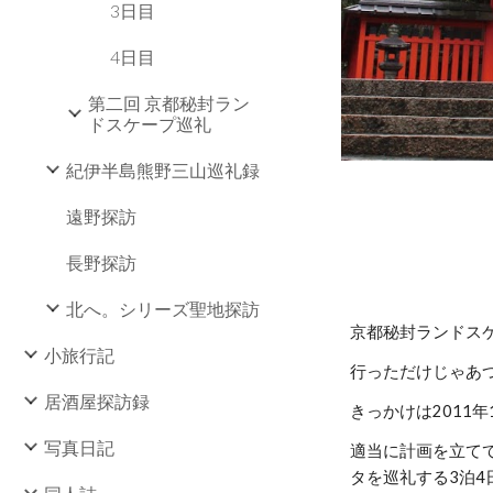
3日目
4日目
第二回 京都秘封ラン
ドスケープ巡礼
紀伊半島熊野三山巡礼録
遠野探訪
長野探訪
北へ。シリーズ聖地探訪
京都秘封ランドス
小旅行記
行っただけじゃあ
居酒屋探訪録
きっかけは2011
写真日記
適当に計画を立て
タを巡礼する3泊4