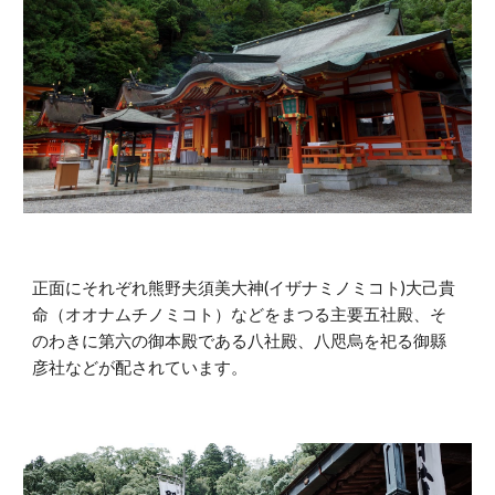
正面にそれぞれ熊野夫須美大神(イザナミノミコト)大己貴
命（オオナムチノミコト）などをまつる主要五社殿、そ
のわきに第六の御本殿である八社殿、八咫烏を祀る御縣
彦社などが配されています。