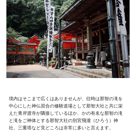
境内はそこまで広くはありませんが、往時は那智の滝を
中心にした神仏習合の修験道場として那智大社と共に栄
えた青岸渡寺が隣接しているほか、かの有名な那智の滝
と滝をご神体とする那智大社の別宮飛瀧（ひろう）神
社、三重塔など見どころは非常に多いと言えます。